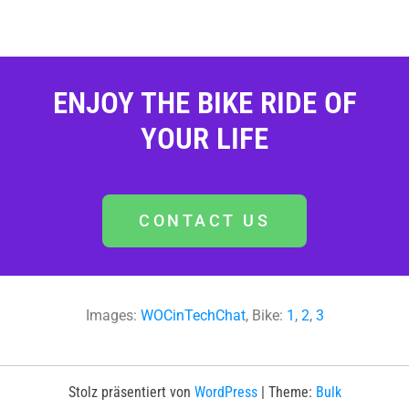
ENJOY THE BIKE RIDE OF
YOUR LIFE
CONTACT US
Images:
WOCinTechChat
, Bike:
1
,
2
,
3
Stolz präsentiert von
WordPress
|
Theme:
Bulk