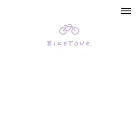
Luftballons Augsburg
Einfach Luftballons nach Augsburg bestellen
BikeTour
Luftballons
Augsburg
Herzlich Willkommen auf unserer
Homepage "Luftballons-Augsburg.de"